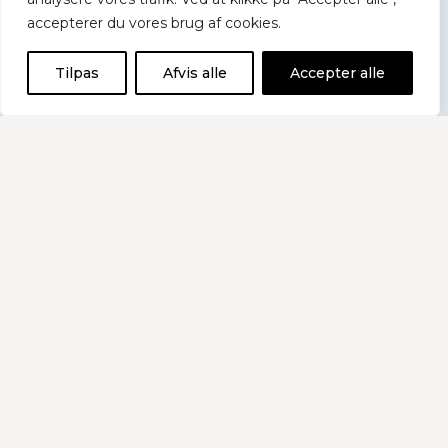
accepterer du vores brug af cookies.
Tilpas
Afvis alle
Accepter alle
31. juli 2026
Medlems-nyhedsbrev Nr. 47 –
2026
Historier i dette nyhedsbrev: DataLøn
har opsagt samarbejdsaftalerne med
brancheforeningerne, herunder med
BKD // Lej Jysk-Fynsk sommerhus i
Rødby