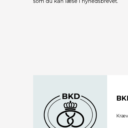
som du kan læse i nyhedsbrevet.
BK
Kræve