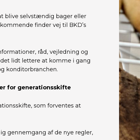
t blive selvstændig bager eller
edkommende finder vej til BKD’s
formationer, råd, vejledning og
 det lidt lettere at komme i gang
og konditorbranchen.
r for generationsskifte
ionsskifte, som forventes at
dig gennemgang af de nye regler,