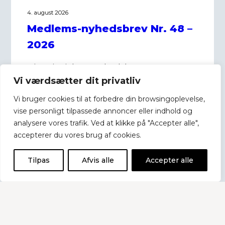
4. august 2026
Medlems-nyhedsbrev Nr. 48 –
2026
Historier i dette nyhedsbrev: NYE KRAV
TIL BRUG AF AI: Det her skal du have
Vi værdsætter dit privatliv
styr på nu // KURSUS: Dét skal du vide
Vi bruger cookies til at forbedre din browsingoplevelse,
om ansættelsesbeviser // GULD PÅ
vise personligt tilpassede annoncer eller indhold og
HJEMMESIDEN: Besøg BKD’s ”Ejer- og
analysere vores trafik. Ved at klikke på "Accepter alle",
generationsskifte univers”
accepterer du vores brug af cookies.
Tilpas
Afvis alle
Accepter alle