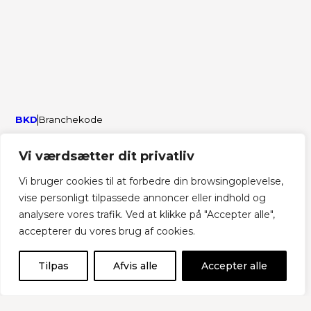
BKD
Branchekode
Vi værdsætter dit privatliv
Login-platform (BKD)
Vi bruger cookies til at forbedre din browsingoplevelse,
Fødevarestyrelsen
Find Smiley (Fødevarestyrelsen)
vise personligt tilpassede annoncer eller indhold og
CVR – Det Centrale Virksomhedsregister
analysere vores trafik. Ved at klikke på "Accepter alle",
accepterer du vores brug af cookies.
Tilpas
Afvis alle
Accepter alle