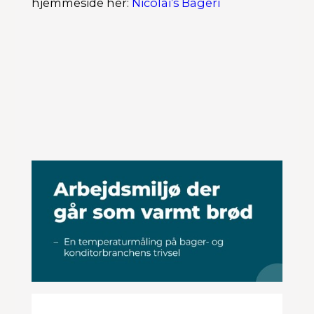
hjemmeside her:
Nicolai’s Bageri