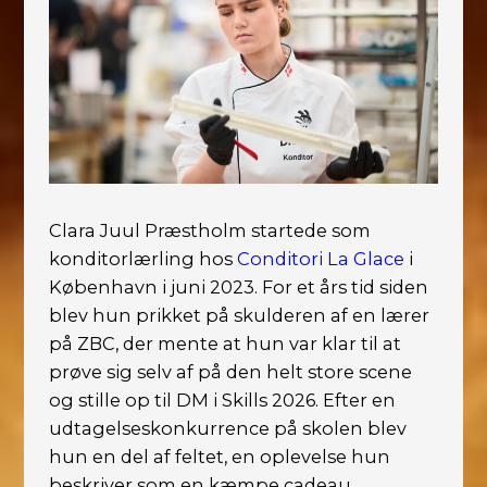
Clara Juul Præstholm startede som
konditorlærling hos
Conditori La Glace
i
København i juni 2023. For et års tid siden
blev hun prikket på skulderen af en lærer
på ZBC, der mente at hun var klar til at
prøve sig selv af på den helt store scene
og stille op til DM i Skills 2026. Efter en
udtagelseskonkurrence på skolen blev
hun en del af feltet, en oplevelse hun
beskriver som en kæmpe cadeau.