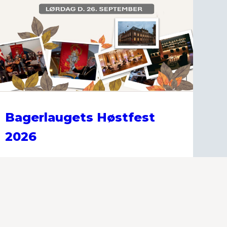
Bagerlaugets Høstfest
2026
Københavns, Sjællands og Øernes
Bagerlaug inviterer til den
traditionsrige årlige Høstfest lørdag
den 26. september.