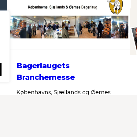
Bagerlaugets
Branchemesse
Københavns, Sjællands og Øernes
Bagerlaug afholder branchemesse
onsdag den 23. september 2026