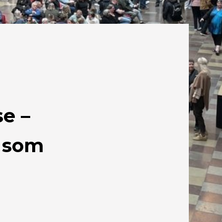
e –
 som