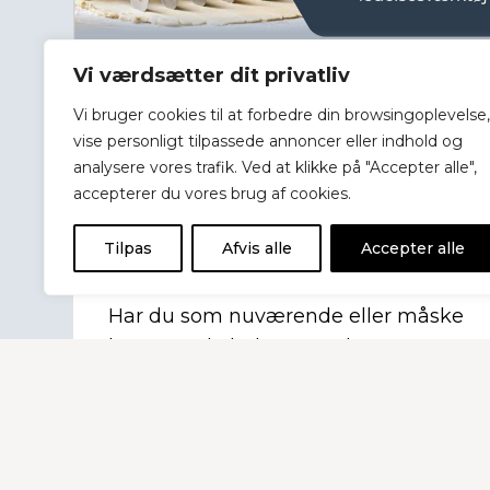
Vi værdsætter dit privatliv
Vi bruger cookies til at forbedre din browsingoplevelse,
vise personligt tilpassede annoncer eller indhold og
analysere vores trafik. Ved at klikke på "Accepter alle",
Leder Uddannelse –
accepterer du vores brug af cookies.
Kommunikation som
Tilpas
Afvis alle
Accepter alle
ledelsesværktøj
Har du som nuværende eller måske
kommende leder et ønske om at
dygtiggøre dig, kan du med dette fag
tage hul på eller komme et skridt
videre med en relevant
lederuddannelse. Læs mere om tid,