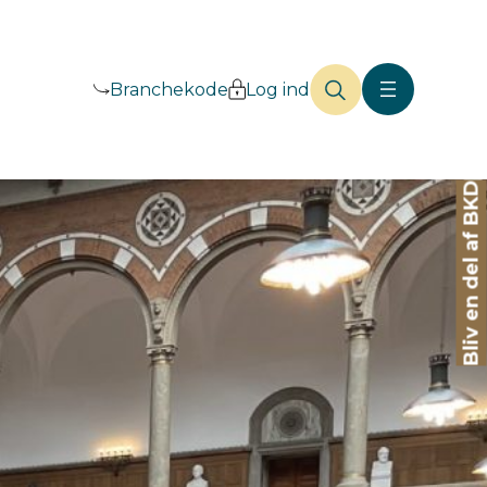
Branchekode
Log ind
Bliv en del af BKD