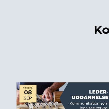
Ko
TIRSDAG
08
SEP