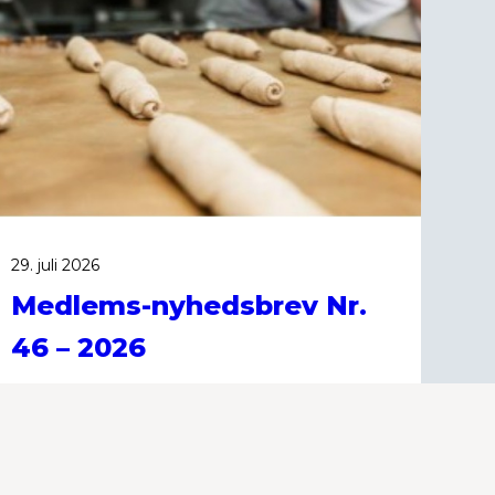
29. juli 2026
Medlems-nyhedsbrev Nr.
46 – 2026
Historier i dette nyhedsbrev: Er der
hedebølge i bageriet? Her er, hvad
du skal gøre // Afsluttende