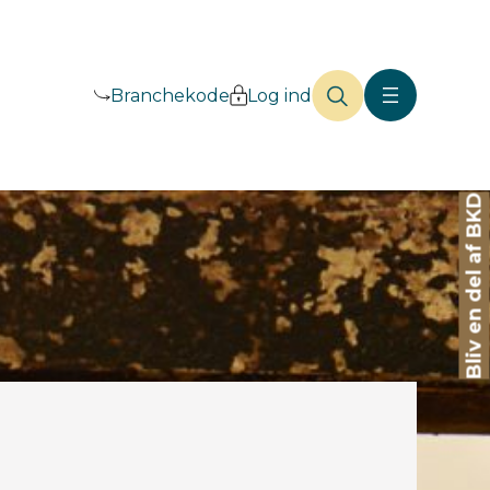
Branchekode
Log ind
Bliv en del af BKD