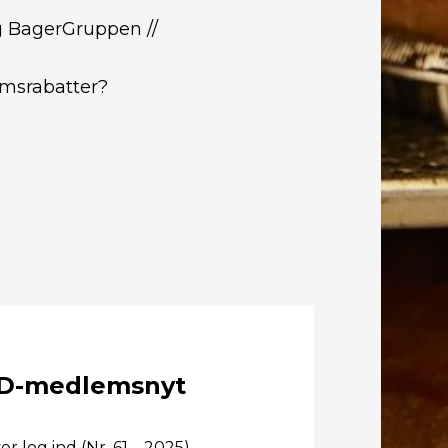
 BagerGruppen //
emsrabatter?
D-medlemsnyt
r log ind (Nr. 61 – 2025).