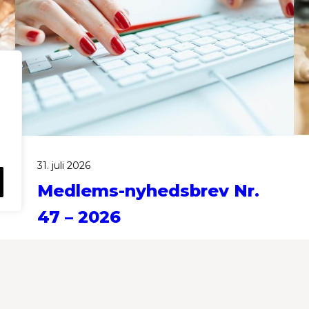
31. juli 2026
Medlems-nyhedsbrev Nr.
47 – 2026
Historier i dette nyhedsbrev: DataLøn
har opsagt samarbejdsaftalerne med
brancheforeningerne, herunder med