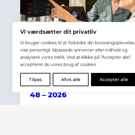
Vi værdsætter dit privatliv
Vi bruger cookies til at forbedre din browsingoplevelse,
vise personligt tilpassede annoncer eller indhold og
analysere vores trafik. Ved at klikke på "Accepter alle",
accepterer du vores brug af cookies.
4. august 2026
Tilpas
Afvis alle
Accepter alle
Medlems-nyhedsbrev Nr.
48 – 2026
Historier i dette nyhedsbrev: NYE
KRAV TIL BRUG AF AI: Det her skal
du have styr på nu // KURSUS: Dét