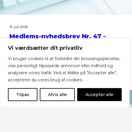
31. juli 2026
Medlems-nyhedsbrev Nr. 47 –
2026
Vi værdsætter dit privatliv
Vi bruger cookies til at forbedre din browsingoplevelse,
Historier i dette nyhedsbrev: DataLøn har
vise personligt tilpassede annoncer eller indhold og
opsagt samarbejdsaftalerne med
analysere vores trafik. Ved at klikke på "Accepter alle",
brancheforeningerne, herunder med BKD //
accepterer du vores brug af cookies.
Lej Jysk-Fynsk sommerhus i Rødby
Tilpas
Afvis alle
Accepter alle