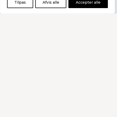
Tilpas
Afvis alle
Accepter alle
4. august 2026
Medlems-nyhedsbrev Nr. 48 –
2026
Historier i dette nyhedsbrev: NYE KRAV
TIL BRUG AF AI: Det her skal du have
styr på nu // KURSUS: Dét skal du vide
om ansættelsesbeviser // GULD PÅ
HJEMMESIDEN: Besøg BKD’s ”Ejer- og
generationsskifte univers”