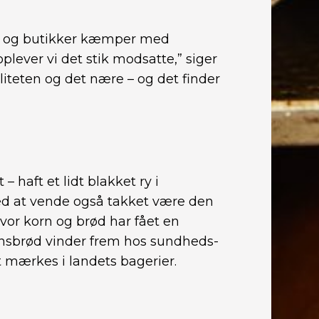
er og butikker kæmper med
lever vi det stik modsatte,” siger
iteten og det nære – og det finder
– haft et lidt blakket ry i
ed at vende også takket være den
 hvor korn og brød har fået en
rnsbrød vinder frem hos sundheds-
 mærkes i landets bagerier.