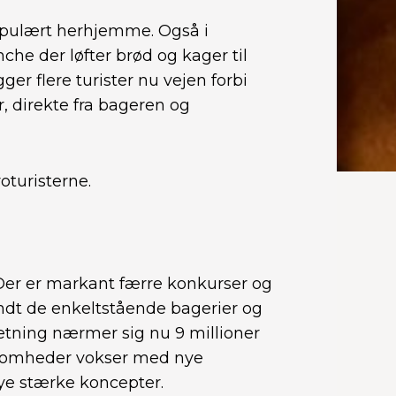
opulært herhjemme. Også i
che der løfter brød og kager til
ger flere turister nu vejen forbi
 direkte fra bageren og
roturisterne.
Der er markant færre konkurser og
landt de enkeltstående bagerier og
ning nærmer sig nu 9 millioner
rksomheder vokser med nye
nye stærke koncepter.