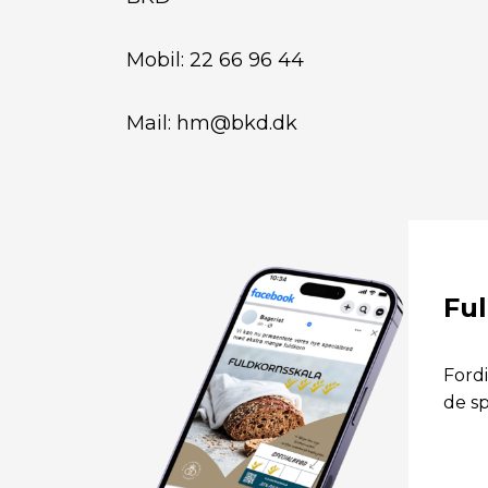
Mobil: 22 66 96 44
Mail: hm@bkd.dk
Fu
Fordi
de sp