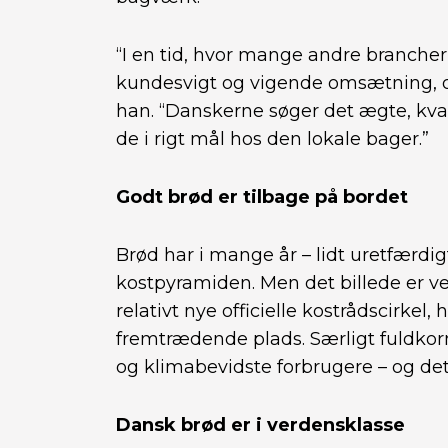
“I en tid, hvor mange andre branch
kundesvigt og vigende omsætning, op
han. “Danskerne søger det ægte, kval
de i rigt mål hos den lokale bager.”
Godt brød er tilbage på bordet
Brød har i mange år – lidt uretfærdigt 
kostpyramiden. Men det billede er v
relativt nye officielle kostrådscirkel,
fremtrædende plads. Særligt fuldko
og klimabevidste forbrugere – og det
Dansk brød er i verdensklasse