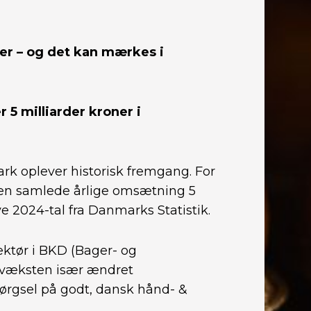
er – og det kan mærkes i
5 milliarder kroner i
k oplever historisk fremgang. For
den samlede årlige omsætning 5
ye 2024-tal fra Danmarks Statistik.
ektør i BKD (Bager- og
 væksten især ændret
ørgsel på godt, dansk hånd- &