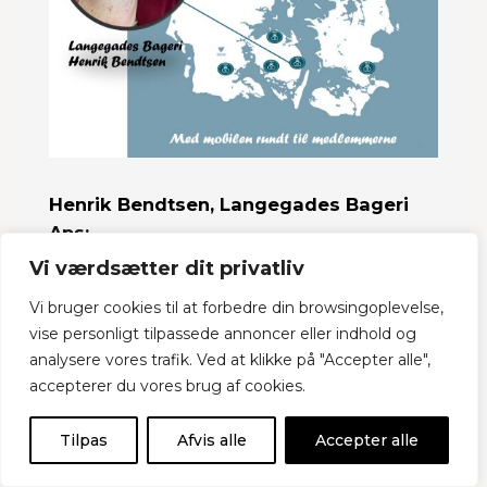
Henrik Bendtsen, Langegades Bageri
Aps:
Vi værdsætter dit privatliv
Henrik Bendtsen og Langegades Bageri
Vi bruger cookies til at forbedre din browsingoplevelse,
i Kerteminde har været medlem af BKD i
vise personligt tilpassede annoncer eller indhold og
mere end 12 år.
analysere vores trafik. Ved at klikke på "Accepter alle",
accepterer du vores brug af cookies.
”Den hjælp, vi får i dagligdagen, vil jeg ikke
undvære. Hold kæft, der er meget bøvl, jeg
Tilpas
Afvis alle
Accepter alle
slipper for. Vores medlemskab giver