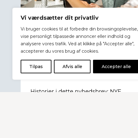
Vi værdsætter dit privatliv
Vi bruger cookies til at forbedre din browsingoplevelse,
vise personligt tilpassede annoncer eller indhold og
analysere vores trafik. Ved at klikke på "Accepter alle",
accepterer du vores brug af cookies.
4. august 2026
Medlems-nyhedsbrev Nr.
Tilpas
Afvis alle
Accepter alle
48 – 2026
Historier i dette nyhedsbrev: NYE
KRAV TIL BRUG AF AI: Det her skal
du have styr på nu // KURSUS: Dét
skal du vide om ansættelsesbeviser //
GULD PÅ HJEMMESIDEN: Besøg
BKD’s ”Ejer- og generationsskifte