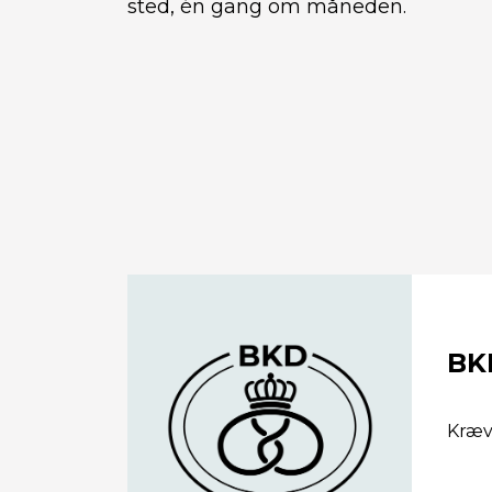
sted, én gang om måneden.
BK
Kræve