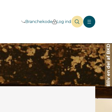
Branchekode
Log ind
Bliv en del af BKD