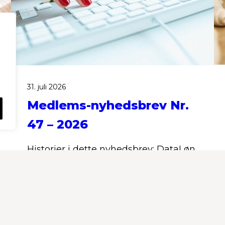
31. juli 2026
Medlems-nyhedsbrev Nr.
47 – 2026
Historier i dette nyhedsbrev: DataLøn
har opsagt samarbejdsaftalerne med
brancheforeningerne, herunder med
BKD // Lej Jysk-Fynsk sommerhus i
Rødby