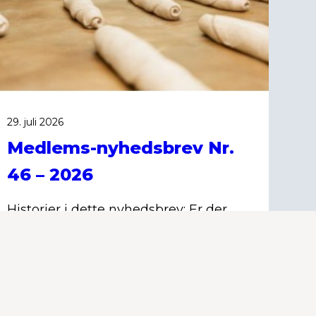
29. juli 2026
Medlems-nyhedsbrev Nr.
46 – 2026
Historier i dette nyhedsbrev: Er der
hedebølge i bageriet? Her er, hvad
du skal gøre // Afsluttende
generalforsamling i BEI // Lej Jysk-
Fynsk sommerhus i Rødby