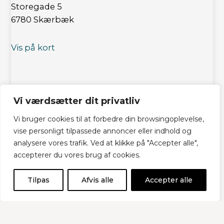
Storegade 5
6780 Skærbæk
Vis på kort
7475 1115
Vi værdsætter dit privatliv
Vi bruger cookies til at forbedre din browsingoplevelse,
vise personligt tilpassede annoncer eller indhold og
Send mail
analysere vores trafik. Ved at klikke på "Accepter alle",
accepterer du vores brug af cookies.
Bager Madsen
Tilpas
Afvis alle
Accepter alle
Vestergade 18
9900 Frederikshavn