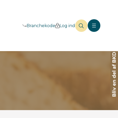
Branchekode
Log ind
Bliv en del af BKD