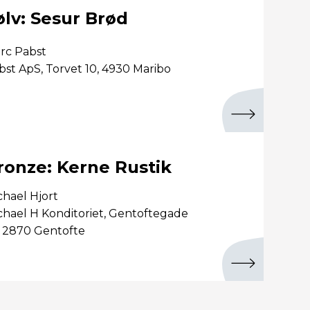
ølv: Sesur Brød
rc Pabst
bst ApS, Torvet 10, 4930 Maribo
ronze: Kerne Rustik
chael Hjort
chael H Konditoriet, Gentoftegade
, 2870 Gentofte